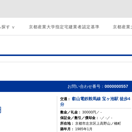
ら探す
京都産業大学指定宅建業者認定基準
京都産業
お問い合わせ番号：
0000000557
叡山電鉄鞍馬線 宝ヶ池駅 徒歩4
交通：
分
00円
敷金／礼金：
30000円／ -
保証金／敷引／償却金：
-／ -／ -
所在地：
京都市左京区上高野山ノ橋町
築年月：
1985年1月