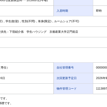
000円)更新保証料･･･10,000円(1年毎)
入居時期
即時
可)，学生(歓迎)，性別(不問)，単身(限定)，ルームシェア(不可)
提供先：下宿紹介係 学生ハウジング 京都産業大学正門前店
（専任）
自社管理番号
000000
月6日
次回更新予定日
2026年
物件管理コード
111389
）です。
商標です。