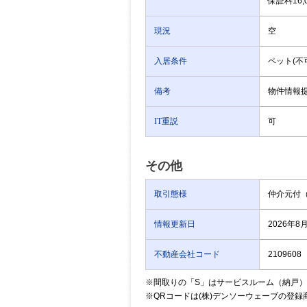
保証料16,
現況
空
入居条件
ペット(不
備考
物件情報
IT重説
可
その他
取引態様
仲介元付
情報更新日
2026年8
不動産会社コード
2109608
※間取りの「S」はサービスルーム（納戸
※QRコードは(株)デンソーウェーブの登録