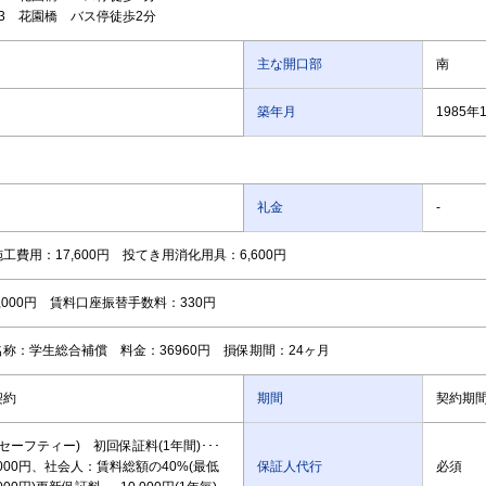
3 花園橋 バス停徒歩2分
主な開口部
南
築年月
1985年
礼金
-
工費用：17,600円 投てき用消化用具：6,600円
,000円 賃料口座振替手数料：330円
称：学生総合補償 料金：36960円 損保期間：24ヶ月
契約
期間
契約期間
本セーフティー) 初回保証料(1年間)･･･
,000円、社会人：賃料総額の40%(最低
保証人代行
必須