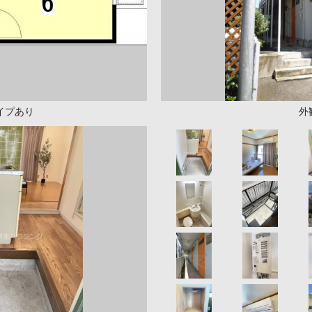
イプあり
外