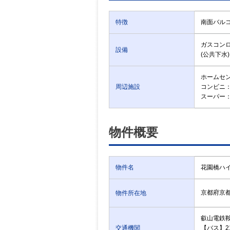
特徴
南面バルコ
ガスコン
設備
(公共下水
ホームセンタ
周辺施設
コンビニ：ﾐ
スーパー：ﾌ
物件概要
物件名
花園橋ハ
京都府京
物件所在地
叡山電鉄
交通機関
【バス】2