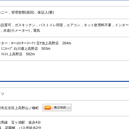
ニー，管理形態(巡回)，保証人(要)
ロ設置可，ガスキッチン，バストイレ同室，エアコン，ネット使用料不要，インターホ
)，水道(小メーター)，電気
ー：ﾎーﾑｾﾝﾀーｺーﾅﾝ 宝ｹ池上高野店 264m
ﾆｽﾄｯﾌﾟ 白川通上高野店 503m
ﾚｽｺ 上高野店 582m
イツ
都市左京区上高野山ノ橋町
鞍馬線 宝ヶ池駅 徒歩4分
1 花園橋 バス停徒歩2分