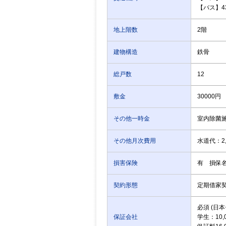
【バス】4
地上階数
2階
建物構造
鉄骨
総戸数
12
敷金
30000円
その他一時金
室内除菌施
その他月次費用
水道代：2
損害保険
有 損保名
契約形態
定期借家
必須 (日
保証会社
学生：10