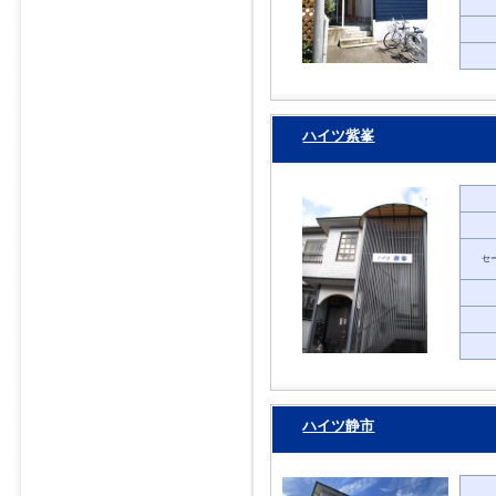
ハイツ紫峯
セ
ハイツ静市