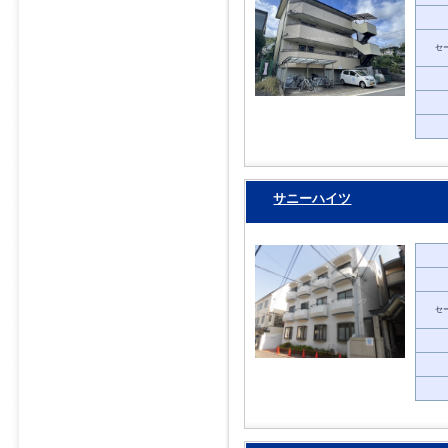
セ
サニーハイツ
セ