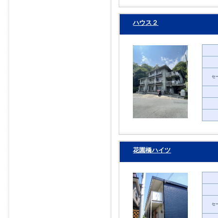
ハウス２
セ
花園橋ハイツ
セ