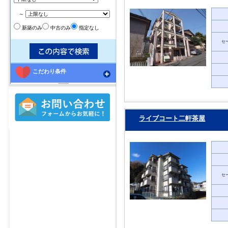
～
新築のみ
中古のみ
指定なし
セ
こだわり条件
ライブコート二軒茶屋
セ