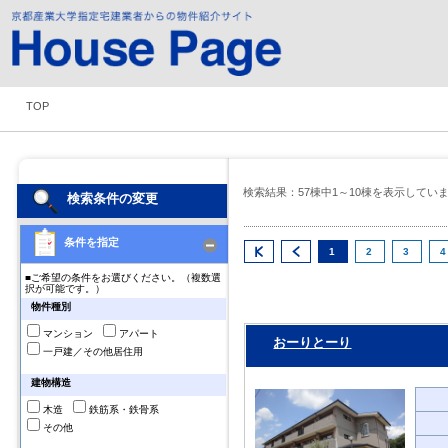
TOP
検索結果：57棟中1～10棟を表示してい
検索条件の変更
条件を指定
1
2
3
4
■ご希望の条件をお選びください。（複数選
択が可能です。）
物件種別
マンション
アパート
おーりとーり
一戸建／その他居住用
建物構造
木造
鉄筋系・鉄骨系
その他