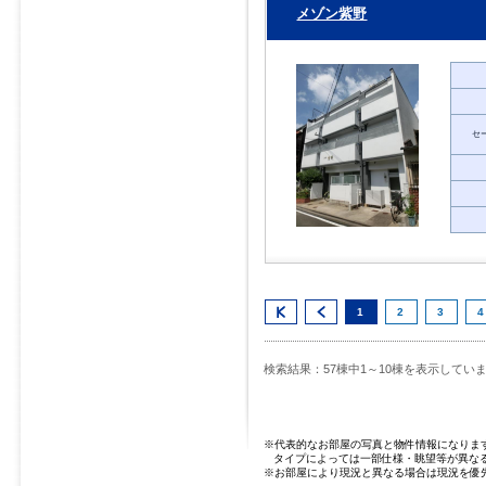
メゾン紫野
セ
1
2
3
4
検索結果：57棟中1～10棟を表示してい
※代表的なお部屋の写真と物件情報になりま
タイプによっては一部仕様・眺望等が異な
※お部屋により現況と異なる場合は現況を優