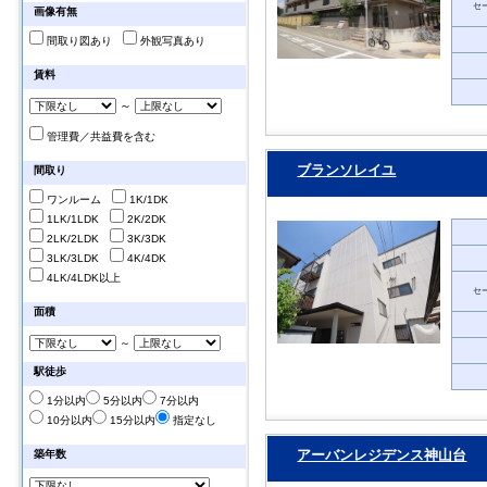
セ
画像有無
間取り図あり
外観写真あり
賃料
～
管理費／共益費を含む
ブランソレイユ
間取り
ワンルーム
1K/1DK
1LK/1LDK
2K/2DK
2LK/2LDK
3K/3DK
3LK/3LDK
4K/4DK
4LK/4LDK以上
セ
面積
～
駅徒歩
1分以内
5分以内
7分以内
10分以内
15分以内
指定なし
アーバンレジデンス神山台
築年数