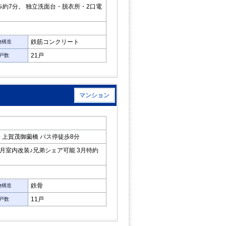
約7分。 独立洗面台・脱衣所・2口電
鉄筋コンクリート
物構造
21戸
戸数
マンション
 上賀茂御薗橋 バス停徒歩8分
月室内改装♪兄弟シェア可能 3月特約
鉄骨
物構造
11戸
戸数