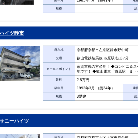
1985年7月 （築41年）
築年月
建
規模
総
ハイツ静市
京都府京都市左京区静市野中町
所在地
叡山電鉄鞍馬線 市原駅 徒歩7分
交通
家賃重視の方必見！ ◆コンビニ＆ス
セールスポイント
地です！ ◆叡山電車「市原駅」ま･･
2.8万円
賃料
1992年3月 （築34年）
築年月
建
3階建
規模
総
サニーハイツ
京都府京都市北区大宮東脇台町
所在地