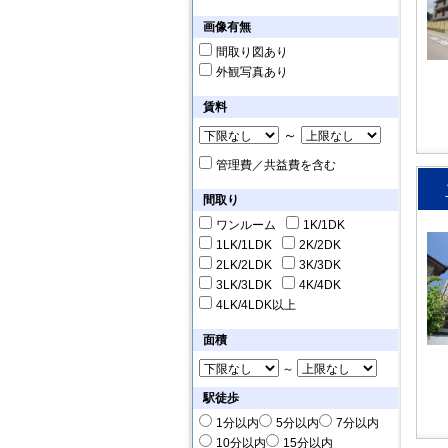
画像有無
間取り図あり
外観写真あり
賃料
～
管理費／共益費を含む
間取り
ワンルーム
1K/1DK
1LK/1LDK
2K/2DK
2LK/2LDK
3K/3DK
3LK/3LDK
4K/4DK
4LK/4LDK以上
面積
～
駅徒歩
1分以内
5分以内
7分以内
10分以内
15分以内