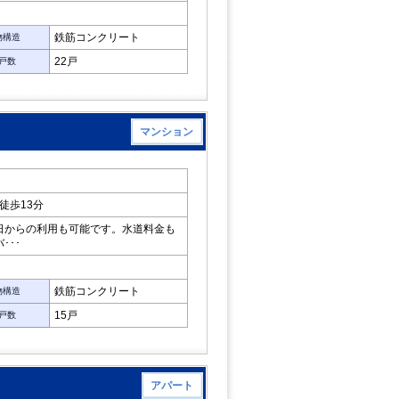
鉄筋コンクリート
物構造
22戸
戸数
マンション
徒歩13分
日からの利用も可能です。水道料金も
･･･
鉄筋コンクリート
物構造
15戸
戸数
アパート