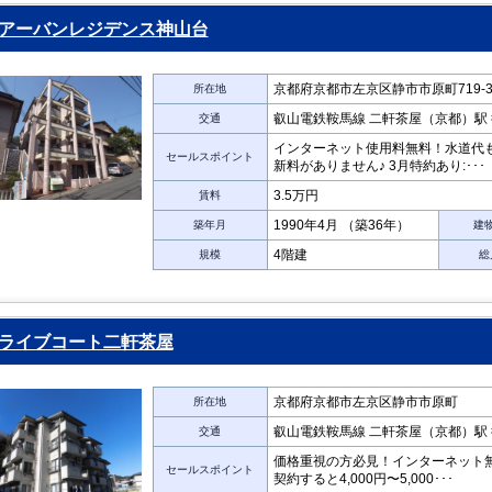
アーバンレジデンス神山台
京都府京都市左京区静市市原町719-3
所在地
叡山電鉄鞍馬線 二軒茶屋（京都）駅 
交通
インターネット使用料無料！水道代
セールスポイント
新料がありません♪ 3月特約あり:･･･
3.5万円
賃料
1990年4月 （築36年）
築年月
建
4階建
規模
総
ライブコート二軒茶屋
京都府京都市左京区静市市原町
所在地
叡山電鉄鞍馬線 二軒茶屋（京都）駅 
交通
価格重視の方必見！インターネット
セールスポイント
契約すると4,000円〜5,000･･･