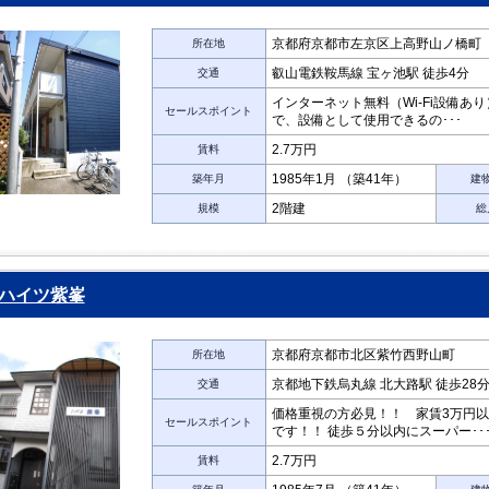
京都府京都市左京区上高野山ノ橋町
所在地
叡山電鉄鞍馬線 宝ヶ池駅 徒歩4分
交通
インターネット無料（Wi-Fi設備あ
セールスポイント
で、設備として使用できるの･･･
2.7万円
賃料
1985年1月 （築41年）
築年月
建
2階建
規模
総
ハイツ紫峯
京都府京都市北区紫竹西野山町
所在地
京都地下鉄烏丸線 北大路駅 徒歩28
交通
価格重視の方必見！！ 家賃3万円
セールスポイント
です！！ 徒歩５分以内にスーパー･･
2.7万円
賃料