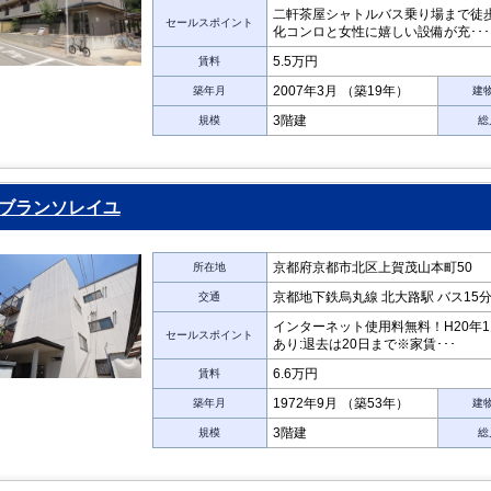
二軒茶屋シャトルバス乗り場まで徒歩
セールスポイント
化コンロと女性に嬉しい設備が充･･･
5.5万円
賃料
2007年3月 （築19年）
築年月
建
3階建
規模
総
ブランソレイユ
京都府京都市北区上賀茂山本町50
所在地
京都地下鉄烏丸線 北大路駅 バス15分
交通
インターネット使用料無料！H20年1
セールスポイント
あり:退去は20日まで※家賃･･･
6.6万円
賃料
1972年9月 （築53年）
築年月
建
3階建
規模
総