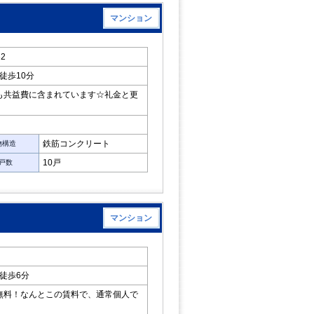
マンション
2
徒歩10分
も共益費に含まれています☆礼金と更
鉄筋コンクリート
物構造
10戸
戸数
マンション
徒歩6分
無料！なんとこの賃料で、通常個人で