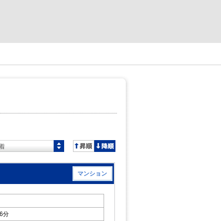
着
マンション
6分