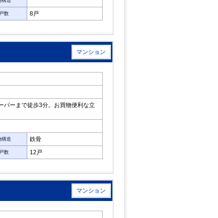
物構造
8戸
戸数
マンション
ーパーまで徒歩3分。お買物便利な立
･
鉄骨
物構造
12戸
戸数
マンション