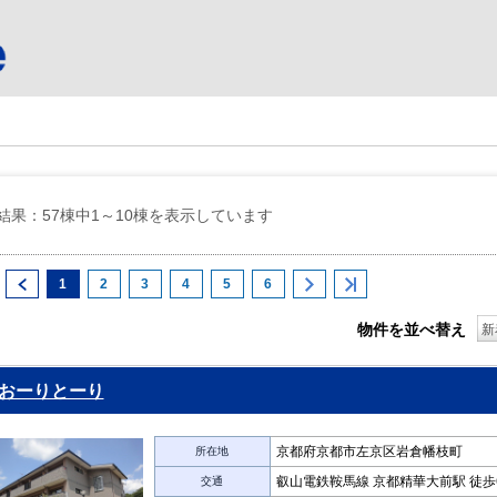
結果：57棟中1～10棟を表示しています
1
2
3
4
5
6
物件を並べ替え
新
おーりとーり
京都府京都市左京区岩倉幡枝町
所在地
叡山電鉄鞍馬線 京都精華大前駅 徒歩
交通