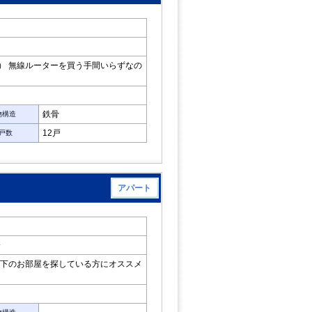
り） 無線ルーターを買う手間いらずなの
鉄骨
物構造
12戸
戸数
アパート
分
以下のお部屋を探している方にオススメ
･