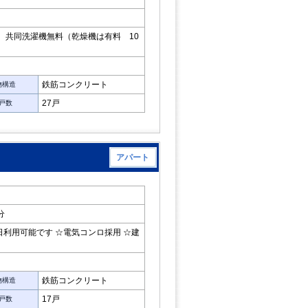
 共同洗濯機無料（乾燥機は有料 10
鉄筋コンクリート
物構造
27戸
戸数
アパート
分
利用可能です ☆電気コンロ採用 ☆建
鉄筋コンクリート
物構造
17戸
戸数