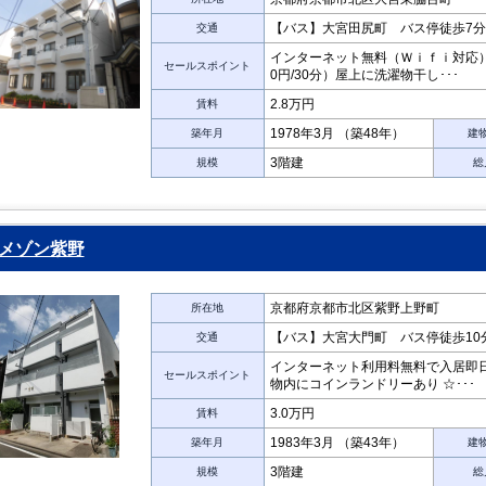
【バス】大宮田尻町 バス停徒歩7分
交通
インターネット無料（Ｗｉｆｉ対応）
セールスポイント
0円/30分）屋上に洗濯物干し･･･
2.8万円
賃料
1978年3月 （築48年）
築年月
建
3階建
規模
総
メゾン紫野
京都府京都市北区紫野上野町
所在地
【バス】大宮大門町 バス停徒歩10
交通
インターネット利用料無料で入居即日
セールスポイント
物内にコインランドリーあり ☆･･･
3.0万円
賃料
1983年3月 （築43年）
築年月
建
3階建
規模
総