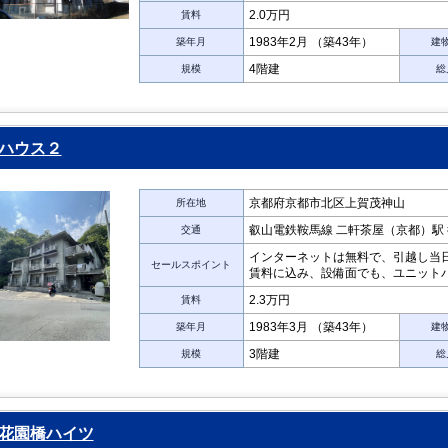
2.0万円
賃料
1983年2月 （築43年）
築年月
建
4階建
規模
総
ハウス２
京都府京都市北区上賀茂神山
所在地
叡山電鉄鞍馬線 二軒茶屋（京都）駅 
交通
インターネットは無料で、引越し当
セールスポイント
賃料に込み、設備面でも、ユニットバ
2.3万円
賃料
1983年3月 （築43年）
築年月
建
3階建
規模
総
花園橋ハイツ