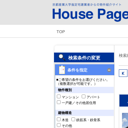
TOP
検索
検索条件の変更
条件を指定
■ご希望の条件をお選びください。
（複数選択が可能です。）
物件種別
マンション
アパート
一戸建／その他居住用
建物構造
木造
鉄筋系・鉄骨系
その他